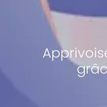
Apprivois
grâce