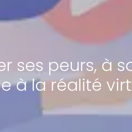
er ses peurs, à s
 à la réalité vir